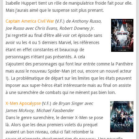
Isabelle Huppert tient un rôle de manipulatrice froide fait pour elle.
Mais j’aurais aimé que le suspense soit plus prenant.
Captain America Civil War
(V.F.)
de Anthony Russo,
Joe Russo avec Chris Evans, Robert Downey Jr.
J’ai regretté au final d’être allé voir cet épisode sans
avoir vu les 4 ou 5 derniers Marvel, les références
étant en effet constantes et beaucoup de
personnages n’étant pas présentés. A cela
s’ajoutent des personnages qui font leur entrée comme la Panthère
mais aussi le nouveau Spider-Man (et oui, encore un nouvel acteur
!). La problématique de départ sur les limites que les états peuvent
imposer aux super-héros était intéressante mais au final on assiste
à une surenchère de combats qui ne mènent pas bien loin.
X-Men Apocalypse
(V.F.)
de Bryan Singer
avec
James McAvoy, Michael Fassbender
Dans le genre surenchère, le dernier X-Men se pose
là. Alors que les deux premiers volets du prequel
avaient un bon niveau, celui-ci fait retomber la