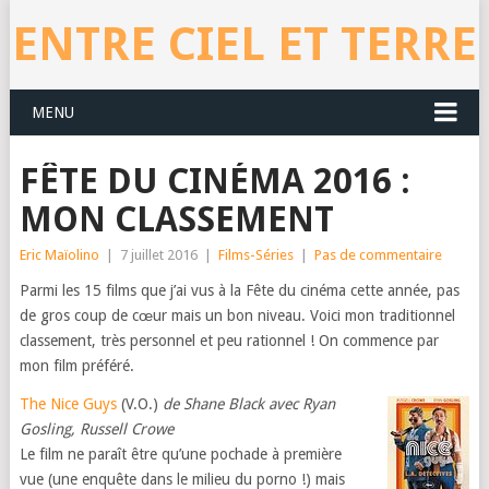
ENTRE CIEL ET TERRE
MENU
FÊTE DU CINÉMA 2016 :
MON CLASSEMENT
Eric Maïolino
|
7 juillet 2016
|
Films-Séries
|
Pas de commentaire
Parmi les 15 films que j’ai vus à la Fête du cinéma cette année, pas
de gros coup de cœur mais un bon niveau. Voici mon traditionnel
classement, très personnel et peu rationnel ! On commence par
mon film préféré.
The Nice Guys
(V.O.)
de Shane Black avec Ryan
Gosling, Russell Crowe
Le film ne paraît être qu’une pochade à première
vue (une enquête dans le milieu du porno !) mais