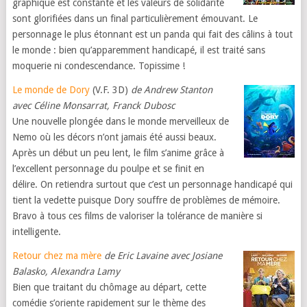
graphique est constante et les valeurs de solidarité
sont glorifiées dans un final particulièrement émouvant. Le
personnage le plus étonnant est un panda qui fait des câlins à tout
le monde : bien qu’apparemment handicapé, il est traité sans
moquerie ni condescendance. Topissime !
Le monde de Dory
(V.F. 3D)
de Andrew Stanton
avec Céline Monsarrat, Franck Dubosc
Une nouvelle plongée dans le monde merveilleux de
Nemo où les décors n’ont jamais été aussi beaux.
Après un début un peu lent, le film s’anime grâce à
l’excellent personnage du poulpe et se finit en
délire. On retiendra surtout que c’est un personnage handicapé qui
tient la vedette puisque Dory souffre de problèmes de mémoire.
Bravo à tous ces films de valoriser la tolérance de manière si
intelligente.
Retour chez ma mère
de Eric Lavaine avec Josiane
Balasko, Alexandra Lamy
Bien que traitant du chômage au départ, cette
comédie s’oriente rapidement sur le thème des