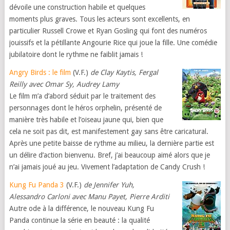
dévoile une construction habile et quelques
moments plus graves. Tous les acteurs sont excellents, en
particulier Russell Crowe et Ryan Gosling qui font des numéros
jouissifs et la pétillante Angourie Rice qui joue la fille. Une comédie
jubilatoire dont le rythme ne faiblit jamais !
Angry Birds : le film
(V.F.)
de Clay Kaytis, Fergal
Reilly avec Omar Sy, Audrey Lamy
Le film m’a d’abord séduit par le traitement des
personnages dont le héros orphelin, présenté de
manière très habile et l’oiseau jaune qui, bien que
cela ne soit pas dit, est manifestement gay sans être caricatural.
Après une petite baisse de rythme au milieu, la dernière partie est
un délire d’action bienvenu. Bref, j’ai beaucoup aimé alors que je
n’ai jamais joué au jeu. Vivement l’adaptation de Candy Crush !
Kung Fu Panda 3
(V.F.)
de Jennifer Yuh,
Alessandro Carloni avec Manu Payet, Pierre Arditi
Autre ode à la différence, le nouveau Kung Fu
Panda continue la série en beauté : la qualité