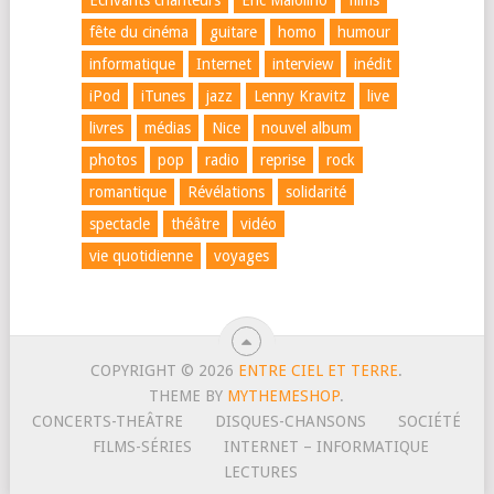
fête du cinéma
guitare
homo
humour
informatique
Internet
interview
inédit
iPod
iTunes
jazz
Lenny Kravitz
live
livres
médias
Nice
nouvel album
photos
pop
radio
reprise
rock
romantique
Révélations
solidarité
spectacle
théâtre
vidéo
vie quotidienne
voyages
COPYRIGHT © 2026
ENTRE CIEL ET TERRE
.
THEME BY
MYTHEMESHOP
.
CONCERTS-THEÂTRE
DISQUES-CHANSONS
SOCIÉTÉ
FILMS-SÉRIES
INTERNET – INFORMATIQUE
LECTURES