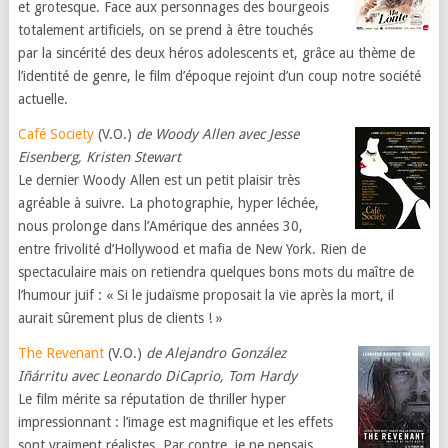
et grotesque. Face aux personnages des bourgeois
totalement artificiels, on se prend à être touchés
par la sincérité des deux héros adolescents et, grâce au thème de
l’identité de genre, le film d’époque rejoint d’un coup notre société
actuelle.
Café Society
(V.O.)
de Woody Allen avec Jesse
Eisenberg, Kristen Stewart
Le dernier Woody Allen est un petit plaisir très
agréable à suivre. La photographie, hyper léchée,
nous prolonge dans l’Amérique des années 30,
entre frivolité d’Hollywood et mafia de New York. Rien de
spectaculaire mais on retiendra quelques bons mots du maître de
l’humour juif : « Si le judaïsme proposait la vie après la mort, il
aurait sûrement plus de clients ! »
The Revenant
(V.O.)
de Alejandro González
Iñárritu avec Leonardo DiCaprio, Tom Hardy
Le film mérite sa réputation de thriller hyper
impressionnant : l’image est magnifique et les effets
sont vraiment réalistes. Par contre, je ne pensais