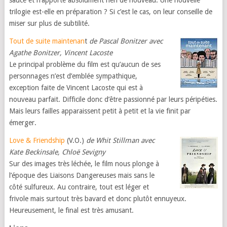
sauce et n’apporte absolument rien de nouveau. Une nouvelle
trilogie est-elle en préparation ? Si c’est le cas, on leur conseille de
miser sur plus de subtilité.
Tout de suite maintenan
t
de Pascal Bonitzer avec
Agathe Bonitzer, Vincent Lacoste
Le principal problème du film est qu’aucun de ses
personnages n’est d’emblée sympathique,
exception faite de Vincent Lacoste qui est à
nouveau parfait. Difficile donc d’être passionné par leurs péripéties.
Mais leurs failles apparaissent petit à petit et la vie finit par
émerger.
Love & Friendship
(V.O.)
de Whit Stillman avec
Kate Beckinsale, Chloë Sevigny
Sur des images très léchée, le film nous plonge à
l’époque des Liaisons Dangereuses mais sans le
côté sulfureux. Au contraire, tout est léger et
frivole mais surtout très bavard et donc plutôt ennuyeux.
Heureusement, le final est très amusant.