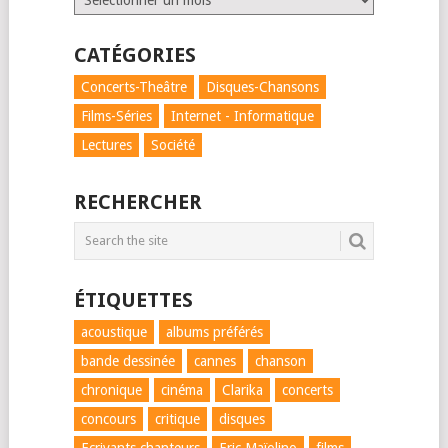
CATÉGORIES
Concerts-Theâtre
Disques-Chansons
Films-Séries
Internet - Informatique
Lectures
Société
RECHERCHER
ÉTIQUETTES
acoustique
albums préférés
bande dessinée
cannes
chanson
chronique
cinéma
Clarika
concerts
concours
critique
disques
Ecrivants chanteurs
Eric Maïolino
films