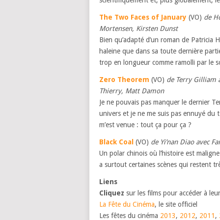
scientifiquement et, plus globalement, le
The Two Faces of January
(VO)
de H
Mortensen, Kirsten Dunst
Bien qu’adapté d’un roman de Patricia Hi
haleine que dans sa toute dernière parti
trop en longueur comme ramolli par le so
Zero Theorem
(VO)
de Terry Gilliam 
Thierry, Matt Damon
Je ne pouvais pas manquer le dernier Terr
univers et je ne me suis pas ennuyé du t
m’est venue : tout ça pour ça ?
Black Coal
(VO)
de Yi’nan Diao avec F
Un polar chinois où l’histoire est maligne
a surtout certaines scènes qui restent t
Liens
Cliquez
sur les films pour accéder à leu
La Fête du Cinéma
, le site officiel
Les fêtes du cinéma
2013
,
2012
,
2011
,