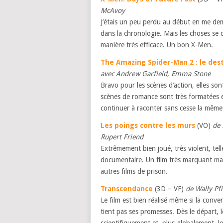
McAvoy
J’étais un peu perdu au début en me de
dans la chronologie. Mais les choses se 
manière très efficace. Un bon X-Men.
The Amazing Spider-Man 2 : le dest
avec Andrew Garfield, Emma Stone
Bravo pour les scènes d’action, elles son
scènes de romance sont très formatées et
continuer à raconter sans cesse la même
Les poings contre les murs
(VO)
de 
Rupert Friend
E
xtrêmement bien joué, très violent, tell
documentaire. Un film très marquant mais
autres films de prison.
Transcendance
(3D – VF)
de Wally Pf
Le film est bien réalisé même si la conve
tient pas ses promesses. Dès le départ, 