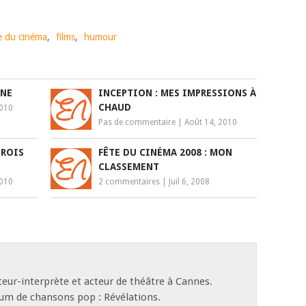
e du cinéma
,
films
,
humour
ONE
INCEPTION : MES IMPRESSIONS À
CHAUD
2010
Pas de commentaire
|
Août 14, 2010
TROIS
FÊTE DU CINÉMA 2008 : MON
CLASSEMENT
2010
2 commentaires
|
Juil 6, 2008
eur-interprète et acteur de théâtre à Cannes.
bum de chansons pop : Révélations.