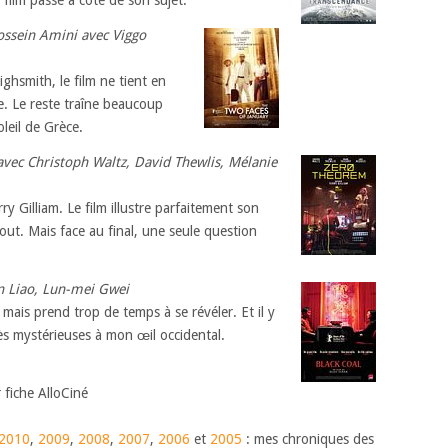
 film passe à côté de son sujet.
ossein Amini avec Viggo
ghsmith, le film ne tient en
e. Le reste traîne beaucoup
leil de Grèce.
avec Christoph Waltz, David Thewlis, Mélanie
y Gilliam. Le film illustre parfaitement son
out. Mais face au final, une seule question
an Liao, Lun-mei Gwei
 mais prend trop de temps à se révéler. Et il y
rès mystérieuses à mon œil occidental.
r fiche AlloCiné
2010
,
2009
,
2008
,
2007
,
2006
et
2005
: mes chroniques des