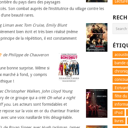
Lecture
rontière du pays dans des paysages
cès. Son combat auprès de l’institutrice du village contre les
 d’une beauté rares.
RECH
 Liman avec Tom Cruise, Emily Blunt
lièrement bien écrit et très bien réalisé (même
e principe de la répétition, il est constamment
ÉTIQ
acousti
?
de Philippe de Chauveron
bande d
t une bonne surprise. Même si
chroni
ai marché à fond, y compris
concou
thique !
Ecrivan
ec Christopher Walken, John Lloyd Young
fête du
ory de ce groupe qui a créé
Oh what a night
ff you
. Les acteurs sont formidables et
informa
lle repose sur la voix en or du chanteur Frankie
iPod
it avec une voix nasillarde très désagréable.
livres
F)
de Bryan Singer avec Hugh Jackman, James