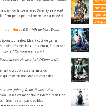
photos
romant
mandant où la scène avec Omar Sy se plaçait
spectac
clarifient peu à peu et l’ensemble est mené de
vie quo
in d’un Héros
(3D – VF)
de Marc Webb
t époustouflantes. Mais à côté de ça, les
 le film très très long. Et surtout, à quoi bon
 histoire ? On tourne en rond !
David Mackenzie avec Jack O’Connell (II),
ement cru qu’on est à la limite du
 qui reste au final dans le cadre des
ister avec Johnny Depp, Rebecca Hall
rsion 3D n’a vraiment aucun intérêt. Mais il ne
les héros ne sont pas crédibles