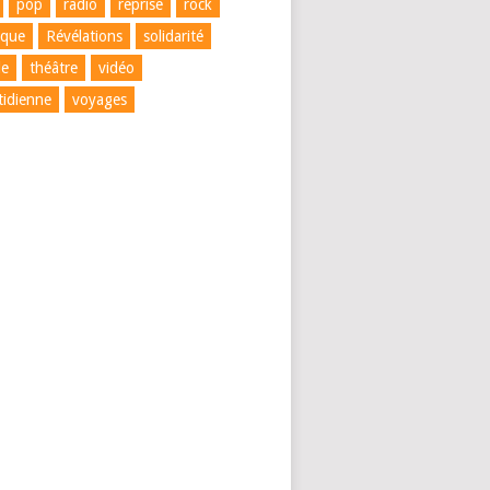
pop
radio
reprise
rock
ique
Révélations
solidarité
le
théâtre
vidéo
tidienne
voyages