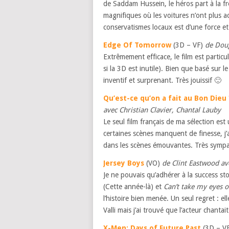
de Saddam Hussein, le héros part à la f
magnifiques où les voitures n’ont plus ac
conservatismes locaux est d’une force et
Edge Of Tomorrow
(3D – VF)
de Doug
Extrêmement efficace, le film est particu
si la 3D est inutile). Bien que basé sur l
inventif et surprenant. Très jouissif 🙂
Qu’est-ce qu’on a fait au Bon Dieu 
avec Christian Clavier, Chantal Lauby
Le seul film français de ma sélection es
certaines scènes manquent de finesse, j’
dans les scènes émouvantes. Très sympa
Jersey Boys
(VO)
de Clint Eastwood av
Je ne pouvais qu’adhérer à la success st
(Cette année-là) et
Can’t take my eyes o
l’histoire bien menée. Un seul regret : e
Valli mais j’ai trouvé que l’acteur chanta
X-Men: Days of Future Past
(3D – V