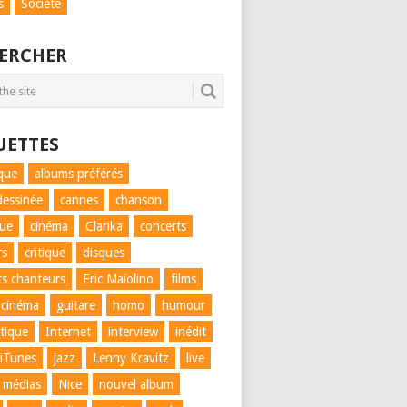
s
Société
ERCHER
UETTES
que
albums préférés
essinée
cannes
chanson
que
cinéma
Clarika
concerts
rs
critique
disques
ts chanteurs
Eric Maïolino
films
 cinéma
guitare
homo
humour
tique
Internet
interview
inédit
iTunes
jazz
Lenny Kravitz
live
médias
Nice
nouvel album