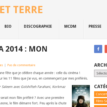
 ET TERRE
BIO
DISCOGRAPHIE
MCDM
PRESSE
A 2014 : MON
ARCH
ies
|
Pas de commentaire
Archives
une fête que je célèbre chaque année : celle du cinéma !
sur les 11 films que j’ai vus, en commençant par mes préférés.
CATÉ
r Saleem avec Golshifteh Farahani, Korkmaz
Concert
erait mon film préféré ? Avec une première
Films-S
eone, le film démarre fort. Peu après la chute