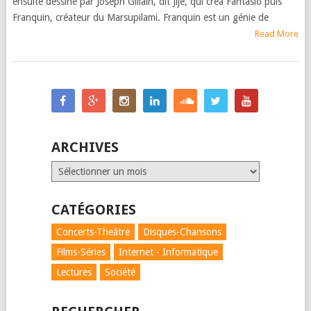
ensuite dessiné par Joseph Gillain, dit Jijé, qui créa Fantasio puis
Franquin, créateur du Marsupilami. Franquin est un génie de
Read More
POSTS
NAVIGATION
ARCHIVES
Archives
CATÉGORIES
Concerts-Theâtre
Disques-Chansons
Films-Séries
Internet - Informatique
Lectures
Société