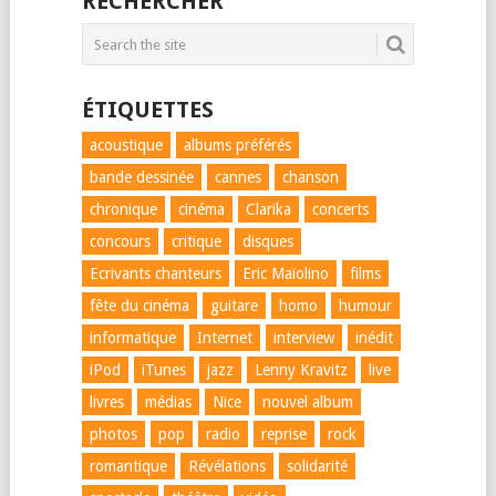
RECHERCHER
ÉTIQUETTES
acoustique
albums préférés
bande dessinée
cannes
chanson
chronique
cinéma
Clarika
concerts
concours
critique
disques
Ecrivants chanteurs
Eric Maïolino
films
fête du cinéma
guitare
homo
humour
informatique
Internet
interview
inédit
iPod
iTunes
jazz
Lenny Kravitz
live
livres
médias
Nice
nouvel album
photos
pop
radio
reprise
rock
romantique
Révélations
solidarité