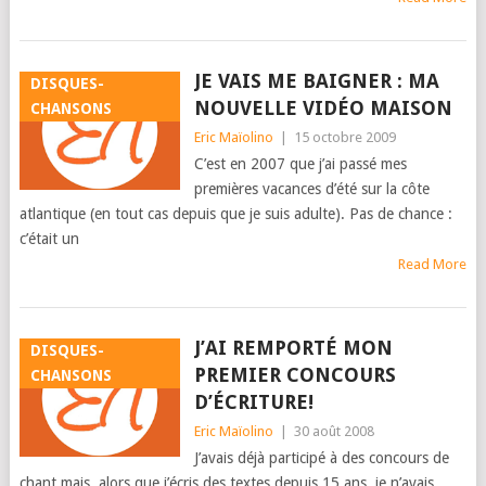
JE VAIS ME BAIGNER : MA
DISQUES-
NOUVELLE VIDÉO MAISON
CHANSONS
Eric Maïolino
|
15 octobre 2009
C’est en 2007 que j’ai passé mes
premières vacances d’été sur la côte
atlantique (en tout cas depuis que je suis adulte). Pas de chance :
c’était un
Read More
J’AI REMPORTÉ MON
DISQUES-
PREMIER CONCOURS
CHANSONS
D’ÉCRITURE!
Eric Maïolino
|
30 août 2008
J’avais déjà participé à des concours de
chant mais, alors que j’écris des textes depuis 15 ans, je n’avais