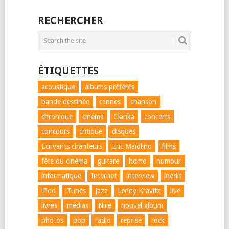
RECHERCHER
ÉTIQUETTES
acoustique
albums préférés
bande dessinée
cannes
chanson
chronique
cinéma
Clarika
concerts
concours
critique
disques
Ecrivants chanteurs
Eric Maïolino
films
fête du cinéma
guitare
homo
humour
informatique
Internet
interview
inédit
iPod
iTunes
jazz
Lenny Kravitz
live
livres
médias
Nice
nouvel album
photos
pop
radio
reprise
rock