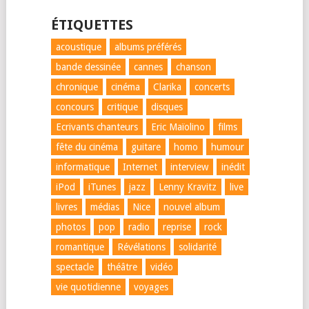
ÉTIQUETTES
acoustique
albums préférés
bande dessinée
cannes
chanson
chronique
cinéma
Clarika
concerts
concours
critique
disques
Ecrivants chanteurs
Eric Maïolino
films
fête du cinéma
guitare
homo
humour
informatique
Internet
interview
inédit
iPod
iTunes
jazz
Lenny Kravitz
live
livres
médias
Nice
nouvel album
photos
pop
radio
reprise
rock
romantique
Révélations
solidarité
spectacle
théâtre
vidéo
vie quotidienne
voyages