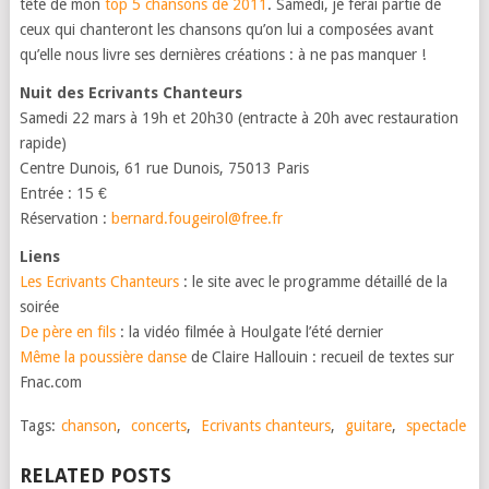
tête de mon
top 5 chansons de 2011
. Samedi, je ferai partie de
ceux qui chanteront les chansons qu’on lui a composées avant
qu’elle nous livre ses dernières créations : à ne pas manquer !
Nuit des Ecrivants Chanteurs
Samedi 22 mars à 19h et 20h30 (entracte à 20h avec restauration
rapide)
Centre Dunois, 61 rue Dunois, 75013 Paris
Entrée : 15 €
Réservation :
bernard.fougeirol@free.fr
Liens
Les Ecrivants Chanteurs
: le site avec le programme détaillé de la
soirée
De père en fils
: la vidéo filmée à Houlgate l’été dernier
Même la poussière danse
de Claire Hallouin : recueil de textes sur
Fnac.com
Tags:
chanson
,
concerts
,
Ecrivants chanteurs
,
guitare
,
spectacle
RELATED POSTS