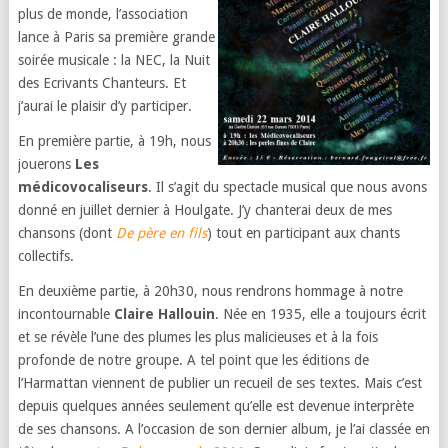
plus de monde, l’association
lance à Paris sa première grande
soirée musicale : la NEC, la Nuit
des Ecrivants Chanteurs. Et
j’aurai le plaisir d’y participer.
En première partie, à 19h, nous
jouerons
Les
médicovocaliseurs
. Il s’agit du spectacle musical que nous avons
donné en juillet dernier à Houlgate. J’y chanterai deux de mes
chansons (dont
De père en fils
) tout en participant aux chants
collectifs.
En deuxième partie, à 20h30, nous rendrons hommage à notre
incontournable
Claire Hallouin
. Née en 1935, elle a toujours écrit
et se révèle l’une des plumes les plus malicieuses et à la fois
profonde de notre groupe. A tel point que les éditions de
l’Harmattan viennent de publier un recueil de ses textes. Mais c’est
depuis quelques années seulement qu’elle est devenue interprète
de ses chansons. A l’occasion de son dernier album, je l’ai classée en