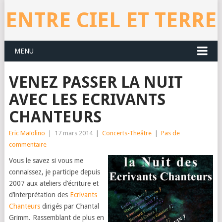
ENTRE CIEL ET TERRE
MENU
VENEZ PASSER LA NUIT
AVEC LES ECRIVANTS
CHANTEURS
Eric Maïolino
|
17 mars 2014
|
Concerts-Theâtre
|
Pas de
commentaire
Vous le savez si vous me
connaissez, je participe depuis
2007 aux ateliers d’écriture et
d’interprétation des
Ecrivants
Chanteurs
dirigés par Chantal
Grimm. Rassemblant de plus en