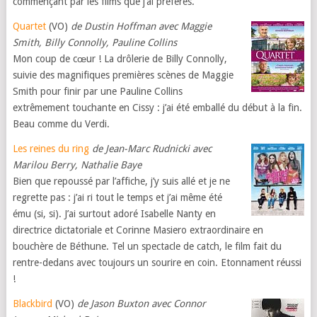
commençant par les films que j’ai préférés.
Quartet
(VO)
de Dustin Hoffman avec Maggie
Smith, Billy Connolly, Pauline Collins
Mon coup de cœur ! La drôlerie de Billy Connolly,
suivie des magnifiques premières scènes de Maggie
Smith pour finir par une Pauline Collins
extrêmement touchante en Cissy : j’ai été emballé du début à la fin.
Beau comme du Verdi.
Les reines du ring
de Jean-Marc Rudnicki avec
Marilou Berry, Nathalie Baye
Bien que repoussé par l’affiche, j’y suis allé et je ne
regrette pas : j’ai ri tout le temps et j’ai même été
ému (si, si). J’ai surtout adoré Isabelle Nanty en
directrice dictatoriale et Corinne Masiero extraordinaire en
bouchère de Béthune. Tel un spectacle de catch, le film fait du
rentre-dedans avec toujours un sourire en coin. Etonnament réussi
!
Blackbird
(VO)
de Jason Buxton avec Connor