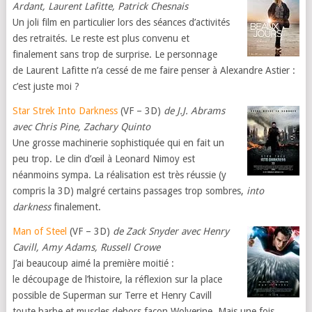
Ardant, Laurent Lafitte, Patrick Chesnais
Un joli film en particulier lors des séances d’activités
des retraités. Le reste est plus convenu et
finalement sans trop de surprise. Le personnage
de Laurent Lafitte n’a cessé de me faire penser à Alexandre Astier :
c’est juste moi ?
Star Strek Into Darkness
(VF – 3D)
de J.J. Abrams
avec Chris Pine, Zachary Quinto
Une grosse machinerie sophistiquée qui en fait un
peu trop. Le clin d’œil à Leonard Nimoy est
néanmoins sympa. La réalisation est très réussie (y
compris la 3D) malgré certains passages trop sombres,
into
darkness
finalement.
Man of Steel
(VF – 3D)
de Zack Snyder avec Henry
Cavill, Amy Adams, Russell Crowe
J’ai beaucoup aimé la première moitié :
le découpage de l’histoire, la réflexion sur la place
possible de Superman sur Terre et Henry Cavill
toute barbe et muscles dehors façon Wolverine. Mais une fois