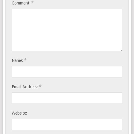
*
Comment:
*
Name:
*
Email Address:
Website: