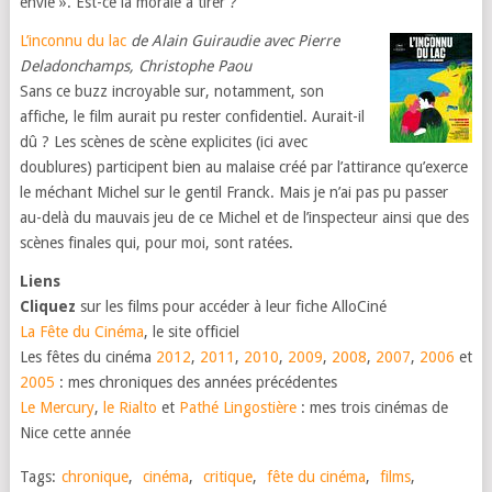
envie ». Est-ce la morale à tirer ?
L’inconnu du lac
de Alain Guiraudie avec Pierre
Deladonchamps, Christophe Paou
Sans ce buzz incroyable sur, notamment, son
affiche, le film aurait pu rester confidentiel. Aurait-il
dû ? Les scènes de scène explicites (ici avec
doublures) participent bien au malaise créé par l’attirance qu’exerce
le méchant Michel sur le gentil Franck. Mais je n’ai pas pu passer
au-delà du mauvais jeu de ce Michel et de l’inspecteur ainsi que des
scènes finales qui, pour moi, sont ratées.
Liens
Cliquez
sur les films pour accéder à leur fiche AlloCiné
La Fête du Cinéma
, le site officiel
Les fêtes du cinéma
2012
,
2011
,
2010
,
2009
,
2008
,
2007
,
2006
et
2005
: mes chroniques des années précédentes
Le Mercury
,
le Rialto
et
Pathé Lingostière
: mes trois cinémas de
Nice cette année
Tags:
chronique
,
cinéma
,
critique
,
fête du cinéma
,
films
,