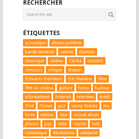
RECHERCHER
ÉTIQUETTES
acoustique
albums préférés
bande dessinée
cannes
chanson
chronique
cinéma
Clarika
concerts
concours
critique
disques
Ecrivants chanteurs
Eric Maïolino
films
fête du cinéma
guitare
homo
humour
informatique
Internet
interview
inédit
iPod
iTunes
jazz
Lenny Kravitz
live
livres
médias
Nice
nouvel album
photos
pop
radio
reprise
rock
romantique
Révélations
solidarité