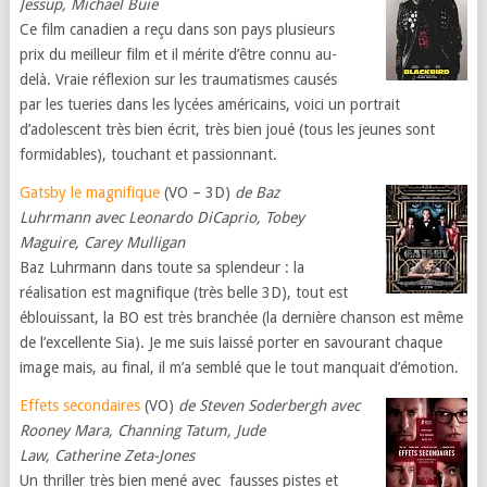
Jessup, Michael Buie
Ce film canadien a reçu dans son pays plusieurs
prix du meilleur film et il mérite d’être connu au-
delà. Vraie réflexion sur les traumatismes causés
par les tueries dans les lycées américains, voici un portrait
d’adolescent très bien écrit, très bien joué (tous les jeunes sont
formidables), touchant et passionnant.
Gatsby le magnifique
(VO – 3D)
de Baz
Luhrmann avec Leonardo DiCaprio, Tobey
Maguire, Carey Mulligan
Baz Luhrmann dans toute sa splendeur : la
réalisation est magnifique (très belle 3D), tout est
éblouissant, la BO est très branchée (la dernière chanson est même
de l’excellente Sia). Je me suis laissé porter en savourant chaque
image mais, au final, il m’a semblé que le tout manquait d’émotion.
Effets secondaires
(VO)
de Steven Soderbergh avec
Rooney Mara, Channing Tatum, Jude
Law, Catherine Zeta-Jones
Un thriller très bien mené avec fausses pistes et