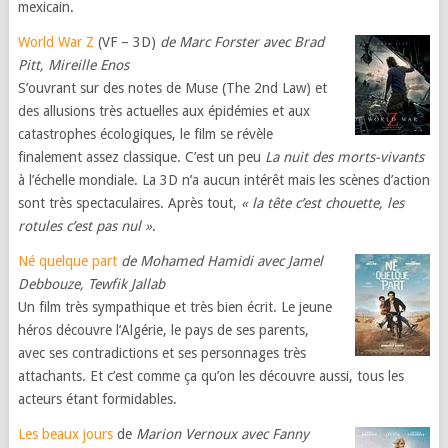
mexicain.
World War Z
(VF – 3D)
de Marc Forster avec Brad
Pitt, Mireille Enos
S’ouvrant sur des notes de Muse (The 2nd Law) et
des allusions très actuelles aux épidémies et aux
catastrophes écologiques, le film se révèle
finalement assez classique. C’est un peu
La nuit des morts-vivants
à l’échelle mondiale. La 3D n’a aucun intérêt mais les scènes d’action
sont très spectaculaires. Après tout,
« la tête c’est chouette, les
rotules c’est pas nul »
.
Né quelque part
de Mohamed Hamidi avec Jamel
Debbouze, Tewfik Jallab
Un film très sympathique et très bien écrit. Le jeune
héros découvre l’Algérie, le pays de ses parents,
avec ses contradictions et ses personnages très
attachants. Et c’est comme ça qu’on les découvre aussi, tous les
acteurs étant formidables.
Les beaux jours
de
Marion Vernoux avec Fanny