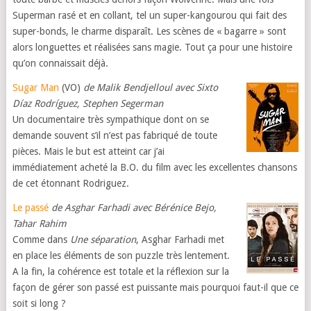
Superman rasé et en collant, tel un super-kangourou qui fait des
super-bonds, le charme disparaît. Les scènes de « bagarre » sont
alors longuettes et réalisées sans magie. Tout ça pour une histoire
qu’on connaissait déjà.
Sugar Man
(VO)
de Malik Bendjelloul avec Sixto
Díaz Rodríguez, Stephen Segerman
Un documentaire très sympathique dont on se
demande souvent s’il n’est pas fabriqué de toute
pièces. Mais le but est atteint car j’ai
immédiatement acheté la B.O. du film avec les excellentes chansons
de cet étonnant Rodriguez.
Le passé
de Asghar Farhadi avec Bérénice Bejo,
Tahar Rahim
Comme dans
Une séparation
, Asghar Farhadi met
en place les éléments de son puzzle très lentement.
A la fin, la cohérence est totale et la réflexion sur la
façon de gérer son passé est puissante mais pourquoi faut-il que ce
soit si long ?