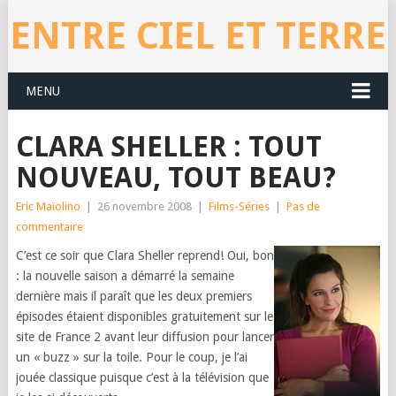
ENTRE CIEL ET TERRE
MENU
CLARA SHELLER : TOUT
NOUVEAU, TOUT BEAU?
Eric Maïolino
|
26 novembre 2008
|
Films-Séries
|
Pas de
commentaire
C’est ce soir que Clara Sheller reprend! Oui, bon
: la nouvelle saison a démarré la semaine
dernière mais il paraît que les deux premiers
épisodes étaient disponibles gratuitement sur le
site de France 2 avant leur diffusion pour lancer
un « buzz » sur la toile. Pour le coup, je l’ai
jouée classique puisque c’est à la télévision que