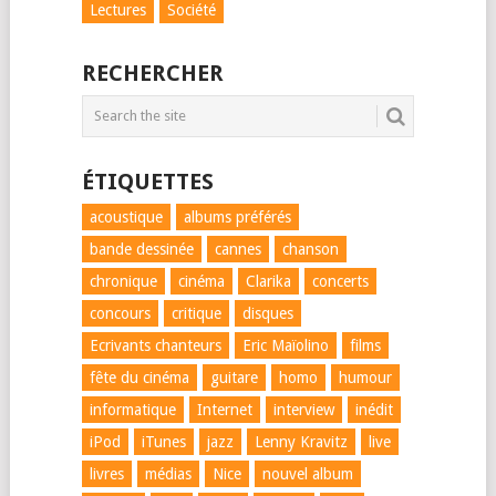
Lectures
Société
RECHERCHER
ÉTIQUETTES
acoustique
albums préférés
bande dessinée
cannes
chanson
chronique
cinéma
Clarika
concerts
concours
critique
disques
Ecrivants chanteurs
Eric Maïolino
films
fête du cinéma
guitare
homo
humour
informatique
Internet
interview
inédit
iPod
iTunes
jazz
Lenny Kravitz
live
livres
médias
Nice
nouvel album