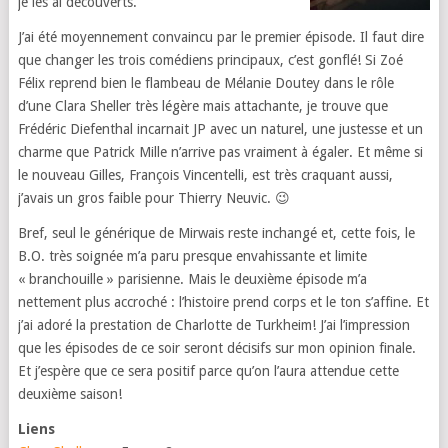
je les ai découverts.
J’ai été moyennement convaincu par le premier épisode. Il faut dire
que changer les trois comédiens principaux, c’est gonflé! Si Zoé
Félix reprend bien le flambeau de Mélanie Doutey dans le rôle
d’une Clara Sheller très légère mais attachante, je trouve que
Frédéric Diefenthal incarnait JP avec un naturel, une justesse et un
charme que Patrick Mille n’arrive pas vraiment à égaler. Et même si
le nouveau Gilles, François Vincentelli, est très craquant aussi,
j’avais un gros faible pour Thierry Neuvic. 😉
Bref, seul le générique de Mirwais reste inchangé et, cette fois, le
B.O. très soignée m’a paru presque envahissante et limite
« branchouille » parisienne. Mais le deuxième épisode m’a
nettement plus accroché : l’histoire prend corps et le ton s’affine. Et
j’ai adoré la prestation de Charlotte de Turkheim! J’ai l’impression
que les épisodes de ce soir seront décisifs sur mon opinion finale.
Et j’espère que ce sera positif parce qu’on l’aura attendue cette
deuxième saison!
Liens