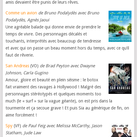
amis devaient être punis de leurs rêves.
Comme un avion
de Bruno Podalydès avec Bruno
Podalydès, Agnès Jaoui
Une agréable balade qui donne envie de prendre le
temps de vivre. Des personnages décalés et
touchants, interprétés avec beaucoup de tendresse
et avec qui on passe un beau moment hors du temps, avec ce qu’il
faut de rêverie.
San Andreas
(VO)
de Brad Peyton avec Dwayne
Johnson, Carla Gugino
Amour, gloire et beauté en plein séisme : le botox
fait vraiment des ravages à Hollywood ! Malgré des
personnages stéréotypés et quelques moments too
much (le « surf » sur la vague géante), on est pris dans la
tourmente et ça secoue grave ! Et puis Sia au générique de fin, on
aime forcément !
Spy
(VF)
de Paul Feig avec Melissa McCarthy, Jason
Statham, Jude Law