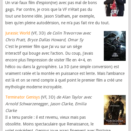
Un vrai-faux film d’espion(ne) avec pas mal de bons
gags. Par contre, je crois que la VF n’était pas du
tout une bonne idée. Jason Statham, par exemple,
bien qu’en pleine autodérision, ne m’a pas fait rire du tout.
Jurassic World
(VF, 3D)
de Colin Trevorrow avec
Chris Pratt, Bryce Dallas Howard, Omar Sy
C’est le premier film que j’ai vu sur un siège
interactif qui bouge avec l’action. Du coup, j’avais
encore plus l’impression de visiter l’île en 4×4, en
hélico ou dans la gyrosphère. La 3D (une simple conversion) est
vraiment ratée et la montée en puissance est lente. Mais l’ambiance
est là et on se rend compte à quel point le premier film a créé une
mythologie moderne incroyable.
Terminator Genisys
(VF, 3D)
de Alan Taylor avec
Arnold Schwarzenegger, Jason Clarke, Emilia
Clarke
Il a tenu parole : il est revenu, vieux mais pas
obsolète. Moins spectaculaire que Renaissance, le
volet précédent, Genisys joue assez finement avec l’histoire