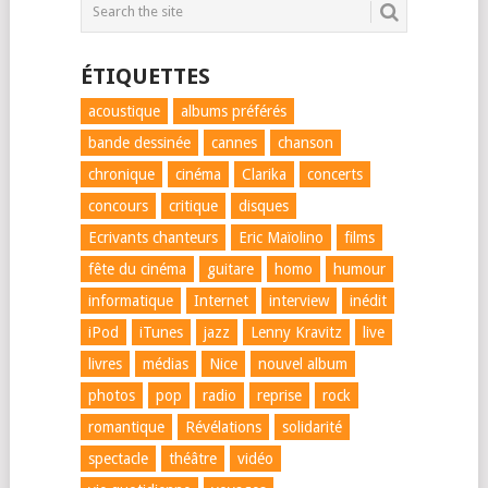
ÉTIQUETTES
acoustique
albums préférés
bande dessinée
cannes
chanson
chronique
cinéma
Clarika
concerts
concours
critique
disques
Ecrivants chanteurs
Eric Maïolino
films
fête du cinéma
guitare
homo
humour
informatique
Internet
interview
inédit
iPod
iTunes
jazz
Lenny Kravitz
live
livres
médias
Nice
nouvel album
photos
pop
radio
reprise
rock
romantique
Révélations
solidarité
spectacle
théâtre
vidéo