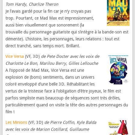
Tom Hardy, Charlize Theron
Je l’avais gardé pour la fin car je n’y croyais pas
trop. Pourtant, ce Mad Max est impressionnant,
aussi bien visuellement que sonorement (la
trouvaille du personnage-guitariste qui s’intègre à la bande-son est
démente). L’histoire, les personnages, leurs relations : tout est
direct tranché, sans temps mort. Brillant.
Vice Versa
(VF, 3D)
de Pete Docter avec les voix de
Charlotte Le Bon, Marilou Berry, Gilles Lellouche
A l’opposé de Mad Max, Vice Versa est une
explosion de (bons) sentiments, dans un univers
coloré enveloppé d’une belle 3D. Réhabilitant les
vertus de la tristesse face à l’obligation d’être joyeux, le film est
parfois simpliste mais beaucoup de séquences sont très drôles,
particulièrement quand on visite la tête des autres personnages du
film !
Les Minions
(VF, 3D)
de
Pierre Coffin, Kyle Balda
avec les voix de Marion Cotillard, Guillaume