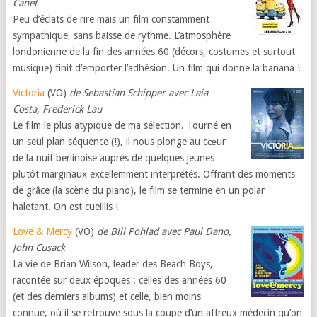
Canet
Peu d’éclats de rire mais un film constamment
sympathique, sans baisse de rythme. L’atmosphère
londonienne de la fin des années 60 (décors, costumes et surtout
musique) finit d’emporter l’adhésion. Un film qui donne la banana !
Victoria
(VO)
de Sebastian Schipper avec Laia
Costa, Frederick Lau
Le film le plus atypique de ma sélection. Tourné en
un seul plan séquence (!), il nous plonge au cœur
de la nuit berlinoise auprès de quelques jeunes
plutôt marginaux excellemment interprétés. Offrant des moments
de grâce (la scène du piano), le film se termine en un polar
haletant. On est cueillis !
Love & Mercy
(VO)
de Bill Pohlad avec Paul Dano,
John Cusack
La vie de Brian Wilson, leader des Beach Boys,
racontée sur deux époques : celles des années 60
(et des derniers albums) et celle, bien moins
connue, où il se retrouve sous la coupe d’un affreux médecin qu’on