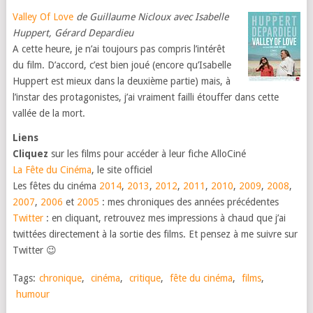
Valley Of Love
de Guillaume Nicloux avec Isabelle
Huppert, Gérard Depardieu
A cette heure, je n’ai toujours pas compris l’intérêt
du film. D’accord, c’est bien joué (encore qu’Isabelle
Huppert est mieux dans la deuxième partie) mais, à
l’instar des protagonistes, j’ai vraiment failli étouffer dans cette
vallée de la mort.
Liens
Cliquez
sur les films pour accéder à leur fiche AlloCiné
La Fête du Cinéma
, le site officiel
Les fêtes du cinéma
2014
,
2013
,
2012
,
2011
,
2010
,
2009
,
2008
,
2007
,
2006
et
2005
: mes chroniques des années précédentes
Twitter
: en cliquant, retrouvez mes impressions à chaud que j’ai
twittées directement à la sortie des films. Et pensez à me suivre sur
Twitter 😉
Tags:
chronique
,
cinéma
,
critique
,
fête du cinéma
,
films
,
humour