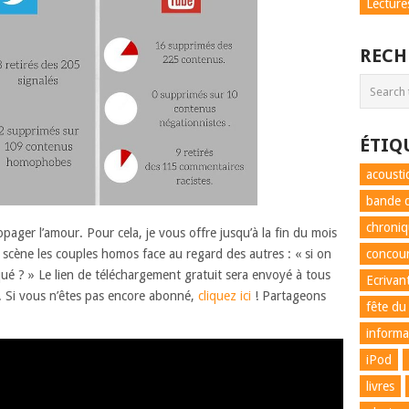
Lecture
RECH
ÉTIQ
acousti
bande d
chroni
opager l’amour. Pour cela, je vous offre jusqu’à la fin du mois
n scène les couples homos face au regard des autres : « si on
concou
qué ? » Le lien de téléchargement gratuit sera envoyé à tous
Ecrivan
. Si vous n’êtes pas encore abonné,
cliquez ici
! Partageons
fête du
informa
iPod
livres