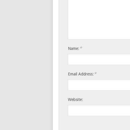
*
Name:
*
Email Address:
Website: