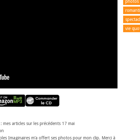
photos
romant
spectac
vie quo
: mes articles sur les précédents 17 mai
on
les Imaginaires m’a offert ses photos pour mon clip. Merci à