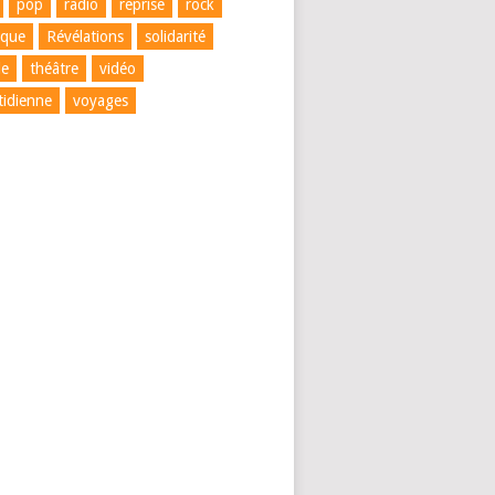
pop
radio
reprise
rock
ique
Révélations
solidarité
le
théâtre
vidéo
tidienne
voyages