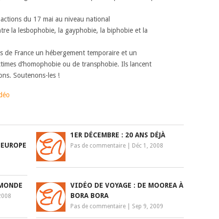
actions du 17 mai au niveau national
tre la lesbophobie, la gayphobie, la biphobie et la
les de France un hébergement temporaire et un
imes d’homophobie ou de transphobie. Ils lancent
ons. Soutenons-les !
idéo
1ER DÉCEMBRE : 20 ANS DÉJÀ
 EUROPE
Pas de commentaire
|
Déc 1, 2008
 MONDE
VIDÉO DE VOYAGE : DE MOOREA À
BORA BORA
2008
Pas de commentaire
|
Sep 9, 2009