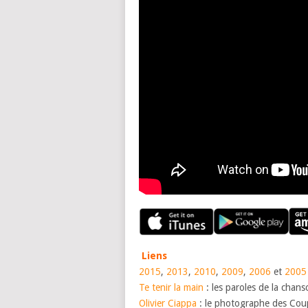
Liens
2015
,
2013
,
2010
,
2009
,
2006
et
2005
Te tenir la main
: les paroles de la chans
Olivier Ciappa
: le photographe des Coup