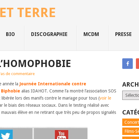
 ET TERRE
BIO
DISCOGRAPHIE
MCDM
PRESSE
 L’HOMOPHOBIE
Pas de commentaire
ARCH
e année la
Journée Internationale contre
 Biphobie
alias IDAHOT. Comme l’a montré l’association SOS
Archives
ibérée lors des manifs contre le mariage pour tous (
voir le
r le biais des réseaux sociaux. Dans le testing réalisé avec
CATÉ
mauvais élève en ne retirant que très peu de propos signalés
Concert
Films-S