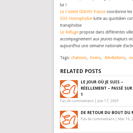
lui !
Le Comité IDAHO France
coordonne les 
SOS Homophobie
lutte au quotidien con
transphobie
Le Refuge
propose dans différentes vil
accompagnement aux jeunes majeurs vict
aujourd’hui une semaine nationale d’acti
Tags:
chanson
,
homo
,
Révélations
,
v
RELATED POSTS
LE JOUR OÙ JE SUIS –
RÉELLEMENT – PASSÉ SUR
1
Pas de commentaire
|
Juin 17, 2009
DE RETOUR DU BOUT DU
Pas de commentaire
|
Mar 16, 