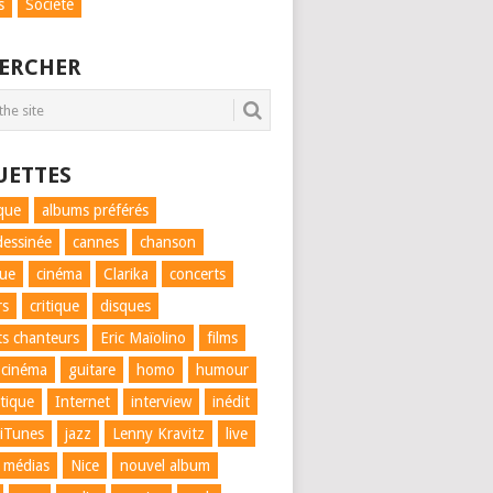
s
Société
ERCHER
UETTES
que
albums préférés
essinée
cannes
chanson
que
cinéma
Clarika
concerts
rs
critique
disques
ts chanteurs
Eric Maïolino
films
 cinéma
guitare
homo
humour
tique
Internet
interview
inédit
iTunes
jazz
Lenny Kravitz
live
médias
Nice
nouvel album