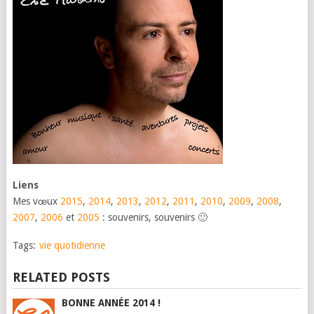
Liens
Mes vœux
2015
,
2014
,
2013
,
2012
,
2011
,
2010
,
2009
,
2008
,
2007
,
2006
et
2005
: souvenirs, souvenirs 🙂
Tags:
vie quotidienne
RELATED POSTS
BONNE ANNÉE 2014 !