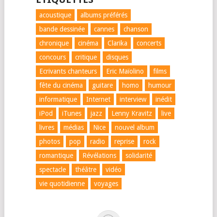
acoustique
albums préférés
bande dessinée
cannes
chanson
chronique
cinéma
Clarika
concerts
concours
critique
disques
Ecrivants chanteurs
Eric Maïolino
films
fête du cinéma
guitare
homo
humour
informatique
Internet
interview
inédit
iPod
iTunes
jazz
Lenny Kravitz
live
livres
médias
Nice
nouvel album
photos
pop
radio
reprise
rock
romantique
Révélations
solidarité
spectacle
théâtre
vidéo
vie quotidienne
voyages