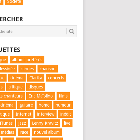
s
Société
ERCHER
UETTES
que
albums préférés
essinée
cannes
chanson
que
cinéma
Clarika
concerts
rs
critique
disques
ts chanteurs
Eric Maïolino
films
 cinéma
guitare
homo
humour
tique
Internet
interview
inédit
iTunes
jazz
Lenny Kravitz
live
médias
Nice
nouvel album