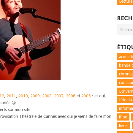
Lecture
RECH
ÉTIQ
acousti
bande d
chroni
concou
Ecrivan
12
,
2011
,
2010
,
2009
,
2008
,
2007
,
2006
et
2005
: et oui,
fête du
 année 😉
informa
certs sur mon site
rovisation Théâtrale de Cannes avec qui je viens de faire mon
iPod
livres