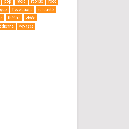
pop
radio
reprise
rock
ique
Révélations
solidarité
le
théâtre
vidéo
tidienne
voyages