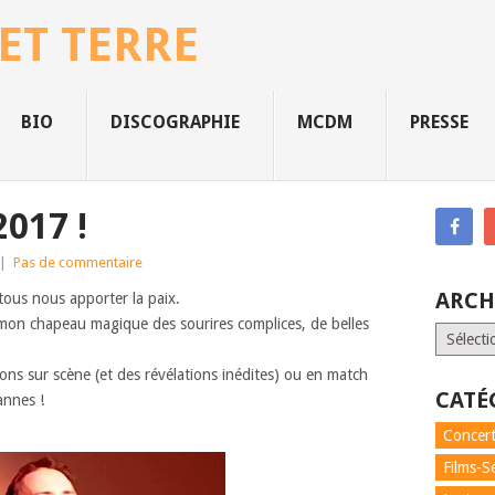
 ET TERRE
BIO
DISCOGRAPHIE
MCDM
PRESSE
017 !
|
Pas de commentaire
ARCH
ous nous apporter la paix.
e mon chapeau magique des sourires complices, de belles
Archives
ions sur scène (et des révélations inédites) ou en match
CATÉ
annes !
Concert
Films-S