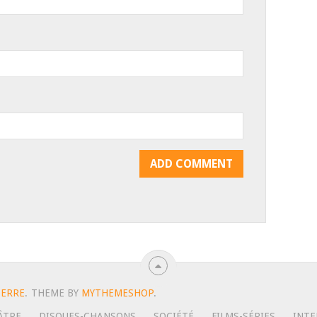
e
TERRE
.
THEME BY
MYTHEMESHOP
.
ÂTRE
DISQUES-CHANSONS
SOCIÉTÉ
FILMS-SÉRIES
INTE