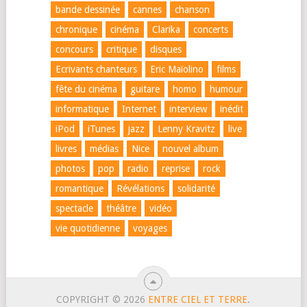
bande dessinée
cannes
chanson
chronique
cinéma
Clarika
concerts
concours
critique
disques
Ecrivants chanteurs
Eric Maïolino
films
fête du cinéma
guitare
homo
humour
informatique
Internet
interview
inédit
iPod
iTunes
jazz
Lenny Kravitz
live
livres
médias
Nice
nouvel album
photos
pop
radio
reprise
rock
romantique
Révélations
solidarité
spectacle
théâtre
vidéo
vie quotidienne
voyages
COPYRIGHT © 2026
ENTRE CIEL ET TERRE
.