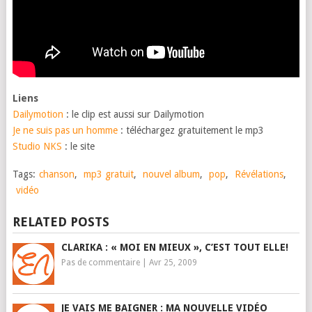
Liens
Dailymotion
: le clip est aussi sur Dailymotion
Je ne suis pas un homme
: téléchargez gratuitement le mp3
Studio NKS
: le site
Tags:
chanson
,
mp3 gratuit
,
nouvel album
,
pop
,
Révélations
,
vidéo
RELATED POSTS
CLARIKA : « MOI EN MIEUX », C’EST TOUT ELLE!
Pas de commentaire
|
Avr 25, 2009
JE VAIS ME BAIGNER : MA NOUVELLE VIDÉO