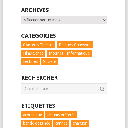
ARCHIVES
Archives
CATÉGORIES
Concerts-Theâtre
Disques-Chansons
Films-Séries
Internet - Informatique
Lectures
Société
RECHERCHER
ÉTIQUETTES
acoustique
albums préférés
bande dessinée
cannes
chanson