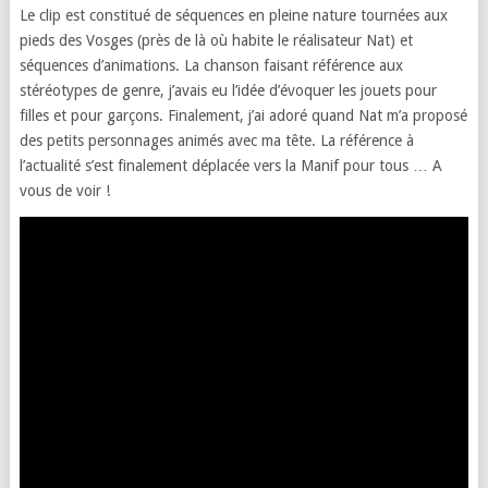
Le clip est constitué de séquences en pleine nature tournées aux
pieds des Vosges (près de là où habite le réalisateur Nat) et
séquences d’animations. La chanson faisant référence aux
stéréotypes de genre, j’avais eu l’idée d’évoquer les jouets pour
filles et pour garçons. Finalement, j’ai adoré quand Nat m’a proposé
des petits personnages animés avec ma tête. La référence à
l’actualité s’est finalement déplacée vers la Manif pour tous … A
vous de voir !