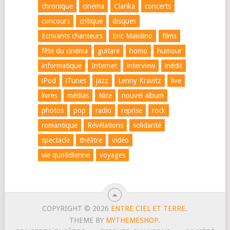
chronique
cinéma
Clarika
concerts
concours
critique
disques
Ecrivants chanteurs
Eric Maïolino
films
fête du cinéma
guitare
homo
humour
informatique
Internet
interview
inédit
iPod
iTunes
jazz
Lenny Kravitz
live
livres
médias
Nice
nouvel album
photos
pop
radio
reprise
rock
romantique
Révélations
solidarité
spectacle
théâtre
vidéo
vie quotidienne
voyages
COPYRIGHT © 2026
ENTRE CIEL ET TERRE
.
THEME BY
MYTHEMESHOP
.