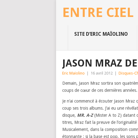
ENTRE CIEL
SITE D’ERIC MAÏOLINO
JASON MRAZ DE 
Eric Maïolino
|
16 avril 2012
|
Disques-C
Demain, Jason Mraz sortira son quatrièm
coups de cœur de ces dernières années.
Je n’ai commencé à écouter Jason Mraz q
coup ses trois albums. J’ai eu une révé
disque,
MR. A-Z
(Mister A to Z) datant 
titres, Mraz fait la preuve de l’originalit
Musicalement, dans la composition comme
étonnante : si la base est pop, les sons 