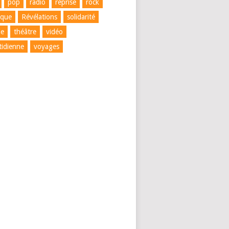
pop
radio
reprise
rock
ique
Révélations
solidarité
le
théâtre
vidéo
tidienne
voyages