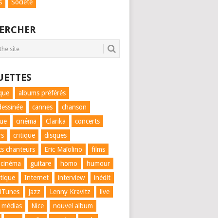
s
Société
ERCHER
UETTES
que
albums préférés
essinée
cannes
chanson
que
cinéma
Clarika
concerts
rs
critique
disques
ts chanteurs
Eric Maïolino
films
 cinéma
guitare
homo
humour
tique
Internet
interview
inédit
iTunes
jazz
Lenny Kravitz
live
médias
Nice
nouvel album