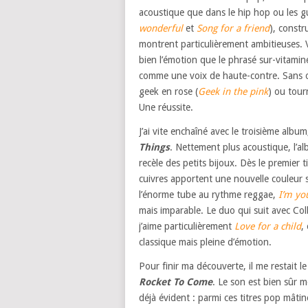
acoustique que dans le hip hop ou les gu
wonderful
et
Song for a friend
), constr
montrent particulièrement ambitieuses. 
bien l’émotion que le phrasé sur-vitam
comme une voix de haute-contre. Sans ou
geek en rose (
Geek in the pink
) ou tour
Une réussite.
J’ai vite enchaîné avec le troisième albu
Things
. Nettement plus acoustique, l’a
recèle des petits bijoux. Dès le premier ti
cuivres apportent une nouvelle couleur s
l’énorme tube au rythme reggae,
I’m yo
mais imparable. Le duo qui suit avec Colb
j’aime particulièrement
Love for a child
,
classique mais pleine d’émotion.
Pour finir ma découverte, il me restait 
Rocket To Come
. Le son est bien sûr m
déjà évident : parmi ces titres pop mâtin