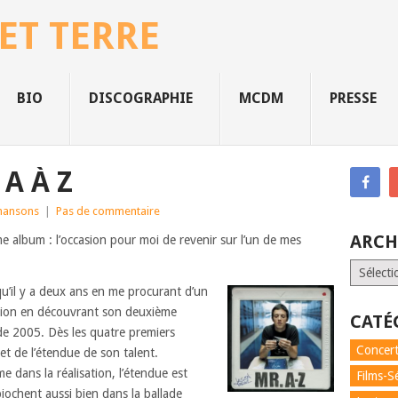
 ET TERRE
BIO
DISCOGRAPHIE
MCDM
PRESSE
A À Z
hansons
|
Pas de commentaire
ARCH
e album : l’occasion pour moi de revenir sur l’un de mes
Archives
u’il y a deux ans en me procurant d’un
lation en découvrant son deuxième
CATÉ
de 2005. Dès les quatre premiers
Concert
é et de l’étendue de son talent.
 dans la réalisation, l’étendue est
Films-S
piochent aussi bien dans la ballade