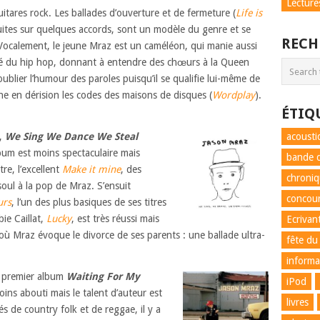
Lecture
itares rock. Les ballades d’ouverture et de fermeture (
Life is
uites sur quelques accords, sont un modèle du genre et se
RECH
Vocalement, le jeune Mraz est un caméléon, qui manie aussi
iné du hip hop, donnant à entendre des chœurs à la Queen
blier l’humour des paroles puisqu’il se qualifie lui-même de
ne en dérision les codes des maisons de disques (
Wordplay
).
ÉTIQ
m,
We Sing We Dance We Steal
acousti
lbum est moins spectaculaire mais
bande d
tre, l’excellent
Make it mine
, des
chroni
oul à la pop de Mraz. S’ensuit
concou
urs
, l’un des plus basiques de ses titres
ie Caillat,
Lucky
, est très réussi mais
Ecrivan
 où Mraz évoque le divorce de ses parents : une ballade ultra-
fête du
informa
le premier album
Waiting For My
iPod
oins abouti mais le talent d’auteur est
livres
és de country folk et de reggae, il y a