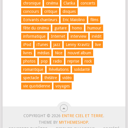
chronique
cinéma
Clarika
concerts
concours
critique
disques
Ecrivants chanteurs
Eric Maïolino
films
fête du cinéma
guitare
homo
humour
informatique
Internet
interview
inédit
iPod
iTunes
jazz
Lenny Kravitz
live
livres
médias
Nice
nouvel album
photos
pop
radio
reprise
rock
romantique
Révélations
solidarité
spectacle
théâtre
vidéo
vie quotidienne
voyages
COPYRIGHT © 2026
ENTRE CIEL ET TERRE
.
THEME BY
MYTHEMESHOP
.