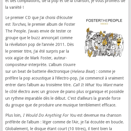
et des compilations, de la pop et de la chanson, je vous promets de
la variété !
Le premier CD que j’ai choisi d’écouter
est
Torches
, le premier album de Foster
The People. J’avais envie de tester ce
groupe que le buzz annonçait comme
la révélation pop de l’année 2011. Dès
le premier titre, j’ai été surpris par la
voix aigüe de Mark Foster, auteur-
compositeur-interprète. L’album s’ouvre
sur un beat de batterie électronique (
Helena Beat
) : comme je
préfère la pop acoustique à l’électro-pop, j’ai commencé à vraiment
entrer dans l’album au troisième titre.
Call It What You Want
marie
le côté électro avec un groove de piano plus organique et possède
un rythme imparable dès le début. C’est d’ailleurs la grande force
du groupe que de produire une musique terriblement efficace.
Plus loin,
I Would Do Anything For You
est devenue ma chanson
préférée de l’album : léger comme de l’Air, je l’ai écoutée en boucle.
Globalement, le disque étant court (10 titres), il tient bien la