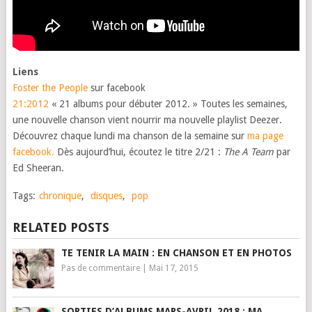
Liens
Foster the People
sur facebook
21:2012
« 21 albums pour débuter 2012. » Toutes les semaines,
une nouvelle chanson vient nourrir ma nouvelle playlist Deezer.
Découvrez chaque lundi ma chanson de la semaine sur
ma page
facebook.
Dès aujourd’hui, écoutez le titre 2/21 :
The A Team
par
Ed Sheeran.
Tags:
chronique
,
disques
,
pop
RELATED POSTS
TE TENIR LA MAIN : EN CHANSON ET EN PHOTOS
Pas de commentaire
|
Mai 17, 2015
SORTIES D’ALBUMS MARS-AVRIL 2018 : MA