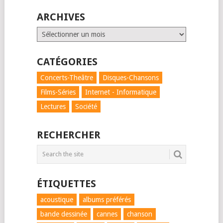
ARCHIVES
Archives
CATÉGORIES
Concerts-Theâtre
Disques-Chansons
Films-Séries
Internet - Informatique
Lectures
Société
RECHERCHER
ÉTIQUETTES
acoustique
albums préférés
bande dessinée
cannes
chanson