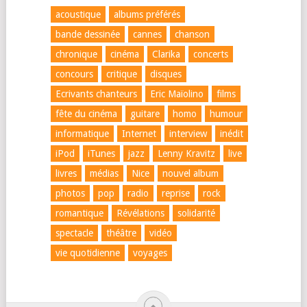
acoustique
albums préférés
bande dessinée
cannes
chanson
chronique
cinéma
Clarika
concerts
concours
critique
disques
Ecrivants chanteurs
Eric Maïolino
films
fête du cinéma
guitare
homo
humour
informatique
Internet
interview
inédit
iPod
iTunes
jazz
Lenny Kravitz
live
livres
médias
Nice
nouvel album
photos
pop
radio
reprise
rock
romantique
Révélations
solidarité
spectacle
théâtre
vidéo
vie quotidienne
voyages