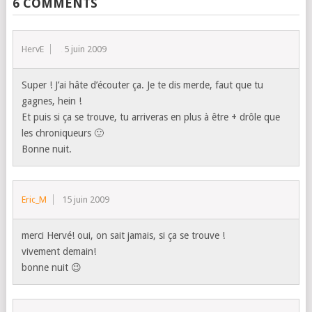
6 COMMENTS
HervE
15 juin 2009
Super ! J’ai hâte d’écouter ça. Je te dis merde, faut que tu
gagnes, hein !
Et puis si ça se trouve, tu arriveras en plus à être + drôle que
les chroniqueurs 🙂
Bonne nuit.
Eric_M
15 juin 2009
merci Hervé! oui, on sait jamais, si ça se trouve !
vivement demain!
bonne nuit 😉