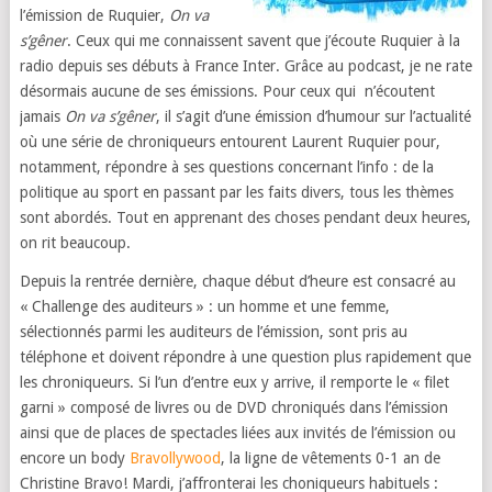
l’émission de Ruquier,
On va
s’gêner
. Ceux qui me connaissent savent que j’écoute Ruquier à la
radio depuis ses débuts à France Inter. Grâce au podcast, je ne rate
désormais aucune de ses émissions. Pour ceux qui n’écoutent
jamais
On va s’gêner
, il s’agit d’une émission d’humour sur l’actualité
où une série de chroniqueurs entourent Laurent Ruquier pour,
notamment, répondre à ses questions concernant l’info : de la
politique au sport en passant par les faits divers, tous les thèmes
sont abordés. Tout en apprenant des choses pendant deux heures,
on rit beaucoup.
Depuis la rentrée dernière, chaque début d’heure est consacré au
« Challenge des auditeurs » : un homme et une femme,
sélectionnés parmi les auditeurs de l’émission, sont pris au
téléphone et doivent répondre à une question plus rapidement que
les chroniqueurs. Si l’un d’entre eux y arrive, il remporte le « filet
garni » composé de livres ou de DVD chroniqués dans l’émission
ainsi que de places de spectacles liées aux invités de l’émission ou
encore un body
Bravollywood
, la ligne de vêtements 0-1 an de
Christine Bravo! Mardi, j’affronterai les choniqueurs habituels :