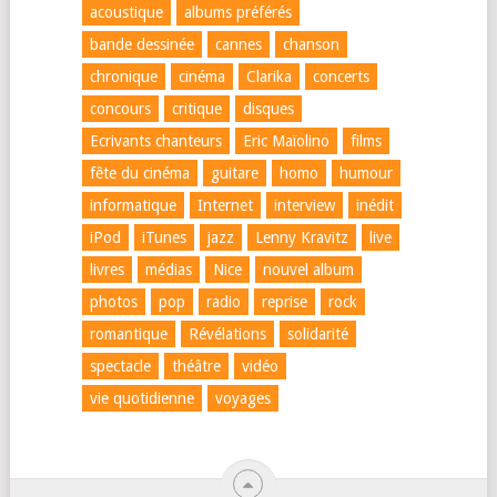
acoustique
albums préférés
bande dessinée
cannes
chanson
chronique
cinéma
Clarika
concerts
concours
critique
disques
Ecrivants chanteurs
Eric Maïolino
films
fête du cinéma
guitare
homo
humour
informatique
Internet
interview
inédit
iPod
iTunes
jazz
Lenny Kravitz
live
livres
médias
Nice
nouvel album
photos
pop
radio
reprise
rock
romantique
Révélations
solidarité
spectacle
théâtre
vidéo
vie quotidienne
voyages