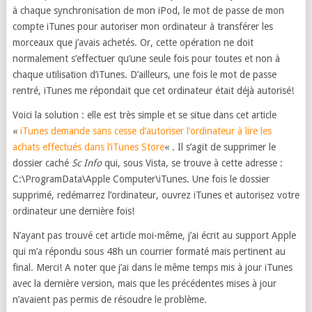
à chaque synchronisation de mon iPod, le mot de passe de mon
compte iTunes pour autoriser mon ordinateur à transférer les
morceaux que j’avais achetés. Or, cette opération ne doit
normalement s’effectuer qu’une seule fois pour toutes et non à
chaque utilisation d’iTunes. D’ailleurs, une fois le mot de passe
rentré, iTunes me répondait que cet ordinateur était déjà autorisé!
Voici la solution : elle est très simple et se situe dans cet article
«
iTunes demande sans cesse d’autoriser l’ordinateur à lire les
achats effectués dans l’iTunes Store
« . Il s’agit de supprimer le
dossier caché
Sc Info
qui, sous Vista, se trouve à cette adresse :
C:\ProgramData\Apple Computer\iTunes. Une fois le dossier
supprimé, redémarrez l’ordinateur, ouvrez iTunes et autorisez votre
ordinateur une dernière fois!
N’ayant pas trouvé cet article moi-même, j’ai écrit au support Apple
qui m’a répondu sous 48h un courrier formaté mais pertinent au
final. Merci! A noter que j’ai dans le même temps mis à jour iTunes
avec la dernière version, mais que les précédentes mises à jour
n’avaient pas permis de résoudre le problème.