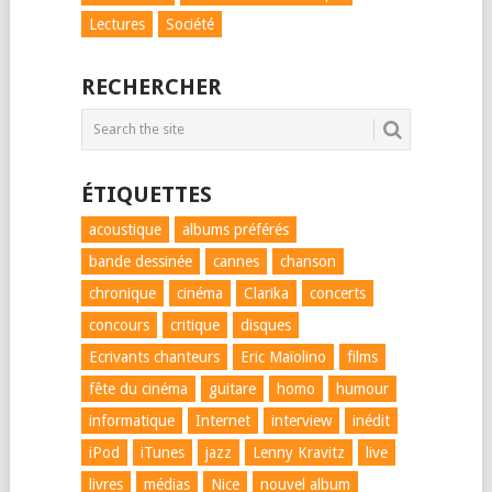
Lectures
Société
RECHERCHER
ÉTIQUETTES
acoustique
albums préférés
bande dessinée
cannes
chanson
chronique
cinéma
Clarika
concerts
concours
critique
disques
Ecrivants chanteurs
Eric Maïolino
films
fête du cinéma
guitare
homo
humour
informatique
Internet
interview
inédit
iPod
iTunes
jazz
Lenny Kravitz
live
livres
médias
Nice
nouvel album