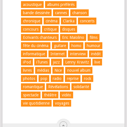
acoustique
albums préférés
bande dessinée
cannes
chanson
chronique
cinéma
Clarika
concerts
concours
critique
disques
Ecrivants chanteurs
Eric Maïolino
films
fête du cinéma
guitare
homo
humour
informatique
Internet
interview
inédit
iPod
iTunes
jazz
Lenny Kravitz
live
livres
médias
Nice
nouvel album
photos
pop
radio
reprise
rock
romantique
Révélations
solidarité
spectacle
théâtre
vidéo
vie quotidienne
voyages