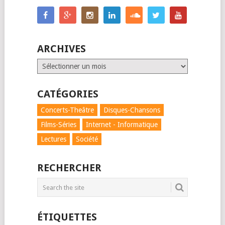
POSTS
NAVIGATION
ARCHIVES
Archives
CATÉGORIES
Concerts-Theâtre
Disques-Chansons
Films-Séries
Internet - Informatique
Lectures
Société
RECHERCHER
ÉTIQUETTES