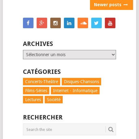
POSTS
Newer posts
NAVIGATION
ARCHIVES
Archives
CATÉGORIES
Concerts-Theâtre
Disques-Chansons
Films-Séries
Internet - Informatique
Lectures
Société
RECHERCHER