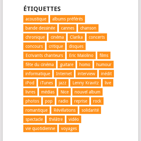
ÉTIQUETTES
acoustique
albums préférés
bande dessinée
cannes
chanson
chronique
cinéma
Clarika
concerts
concours
critique
disques
Ecrivants chanteurs
Eric Maïolino
films
fête du cinéma
guitare
homo
humour
informatique
Internet
interview
inédit
iPod
iTunes
jazz
Lenny Kravitz
live
livres
médias
Nice
nouvel album
photos
pop
radio
reprise
rock
romantique
Révélations
solidarité
spectacle
théâtre
vidéo
vie quotidienne
voyages